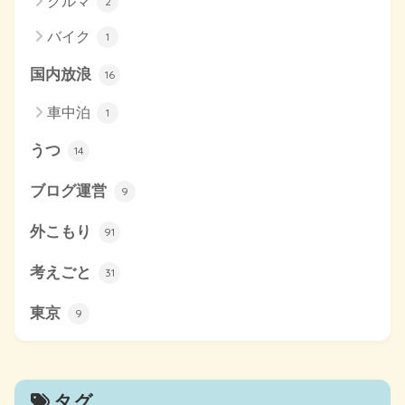
クルマ
2
バイク
1
国内放浪
16
車中泊
1
うつ
14
ブログ運営
9
外こもり
91
考えごと
31
東京
9
タグ