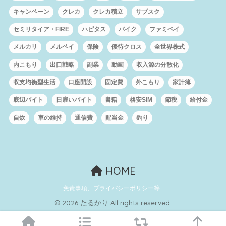
キャンペーン
クレカ
クレカ積立
サブスク
セミリタイア・FIRE
ハピタス
バイク
ファミペイ
メルカリ
メルペイ
保険
優待クロス
全世界株式
内こもり
出口戦略
副業
動画
収入源の分散化
収支均衡型生活
口座開設
固定費
外こもり
家計簿
底辺バイト
日雇いバイト
書籍
格安SIM
節税
給付金
自炊
車の維持
通信費
配当金
釣り
HOME
免責事項、プライバシーポリシー等
© 2026 たるかり All rights reserved.