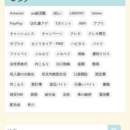
Amazon
au経済圏
d払い
LINEPAY
mineo
PayPay
QOL爆アゲ
Tポイント
WiFi
アプリ
キャッシュレス
キャンペーン
クレカ
クレカ積立
サブスク
セミリタイア・FIRE
ハピタス
バイク
ファミペイ
メルカリ
メルペイ
保険
優待クロス
全世界株式
内こもり
出口戦略
副業
動画
収入源の分散化
収支均衡型生活
口座開設
固定費
外こもり
家計簿
底辺バイト
日雇いバイト
書籍
格安SIM
節税
給付金
自炊
車の維持
通信費
配当金
釣り