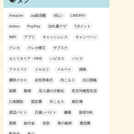
タグ
Amazon
au経済圏
d払い
LINEPAY
mineo
PayPay
QOL爆アゲ
Tポイント
WiFi
アプリ
キャッシュレス
キャンペーン
クレカ
クレカ積立
サブスク
セミリタイア・FIRE
ハピタス
バイク
ファミペイ
メルカリ
メルペイ
保険
優待クロス
全世界株式
内こもり
出口戦略
副業
動画
収入源の分散化
収支均衡型生活
口座開設
固定費
外こもり
家計簿
底辺バイト
日雇いバイト
書籍
格安SIM
節税
給付金
自炊
車の維持
通信費