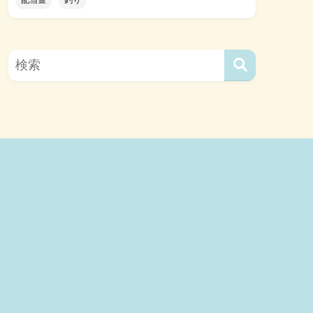
配当金
釣り