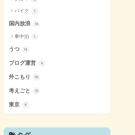
バイク
1
国内放浪
16
車中泊
1
うつ
14
ブログ運営
9
外こもり
91
考えごと
31
東京
9