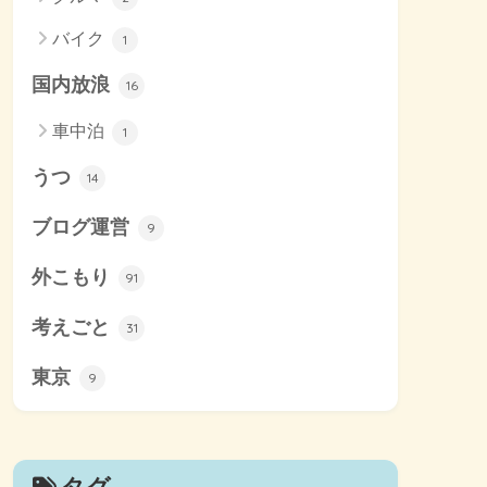
バイク
1
国内放浪
16
車中泊
1
うつ
14
ブログ運営
9
外こもり
91
考えごと
31
東京
9