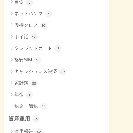
自炊
5
ネットバンク
3
優待クロス
10
ポイ活
56
クレジットカード
15
格安SIM
15
キャッシュレス決済
29
家計簿
55
年金
1
税金・節税
14
資産運用
127
運用報告
62