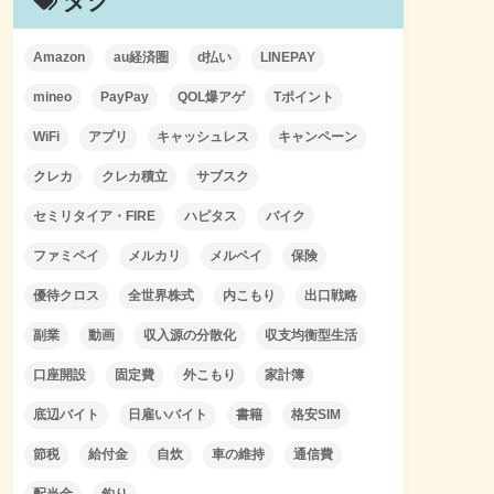
タグ
Amazon
au経済圏
d払い
LINEPAY
mineo
PayPay
QOL爆アゲ
Tポイント
WiFi
アプリ
キャッシュレス
キャンペーン
クレカ
クレカ積立
サブスク
セミリタイア・FIRE
ハピタス
バイク
ファミペイ
メルカリ
メルペイ
保険
優待クロス
全世界株式
内こもり
出口戦略
副業
動画
収入源の分散化
収支均衡型生活
口座開設
固定費
外こもり
家計簿
底辺バイト
日雇いバイト
書籍
格安SIM
節税
給付金
自炊
車の維持
通信費