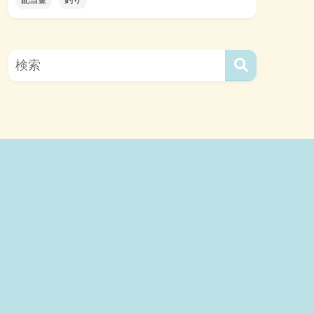
配当金
釣り