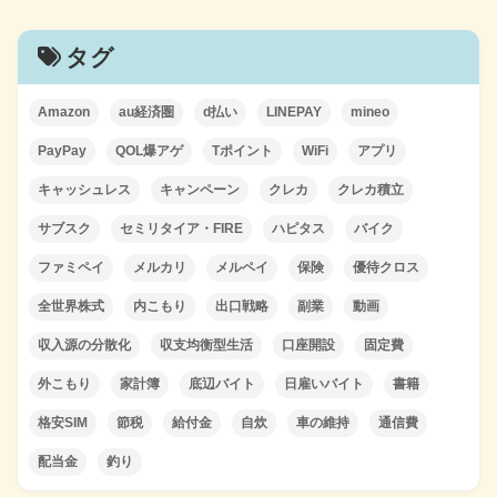
タグ
Amazon
au経済圏
d払い
LINEPAY
mineo
PayPay
QOL爆アゲ
Tポイント
WiFi
アプリ
キャッシュレス
キャンペーン
クレカ
クレカ積立
サブスク
セミリタイア・FIRE
ハピタス
バイク
ファミペイ
メルカリ
メルペイ
保険
優待クロス
全世界株式
内こもり
出口戦略
副業
動画
収入源の分散化
収支均衡型生活
口座開設
固定費
外こもり
家計簿
底辺バイト
日雇いバイト
書籍
格安SIM
節税
給付金
自炊
車の維持
通信費
配当金
釣り