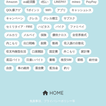
Amazon
au経済圏
d払い
LINEPAY
mineo
PayPay
QOL爆アゲ
Tポイント
WiFi
アプリ
キャッシュレス
キャンペーン
クレカ
クレカ積立
サブスク
セミリタイア・FIRE
ハピタス
バイク
ファミペイ
メルカリ
メルペイ
保険
優待クロス
全世界株式
内こもり
出口戦略
副業
動画
収入源の分散化
収支均衡型生活
口座開設
固定費
外こもり
家計簿
底辺バイト
日雇いバイト
書籍
格安SIM
節税
給付金
自炊
車の維持
通信費
配当金
釣り
HOME
免責事項、プライバシーポリシー等