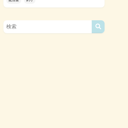
配当金
釣り