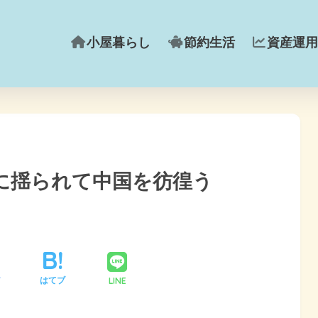
小屋暮らし
節約生活
資産運用
に揺られて中国を彷徨う
LINE
ア
はてブ