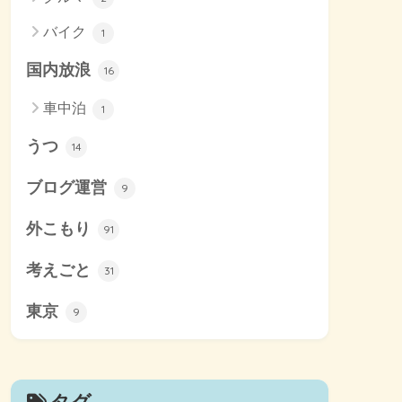
バイク
1
国内放浪
16
車中泊
1
うつ
14
ブログ運営
9
外こもり
91
考えごと
31
東京
9