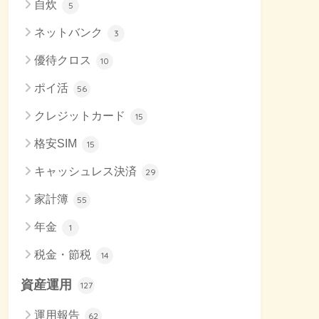
自炊
5
ネットバンク
3
優待クロス
10
ポイ活
56
クレジットカード
15
格安SIM
15
キャッシュレス決済
29
家計簿
55
年金
1
税金・節税
14
資産運用
127
運用報告
62