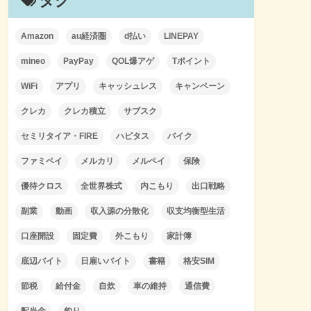
タグ
Amazon
au経済圏
d払い
LINEPAY
mineo
PayPay
QOL爆アゲ
Tポイント
WiFi
アプリ
キャッシュレス
キャンペーン
クレカ
クレカ積立
サブスク
セミリタイア・FIRE
ハピタス
バイク
ファミペイ
メルカリ
メルペイ
保険
優待クロス
全世界株式
内こもり
出口戦略
副業
動画
収入源の分散化
収支均衡型生活
口座開設
固定費
外こもり
家計簿
底辺バイト
日雇いバイト
書籍
格安SIM
節税
給付金
自炊
車の維持
通信費