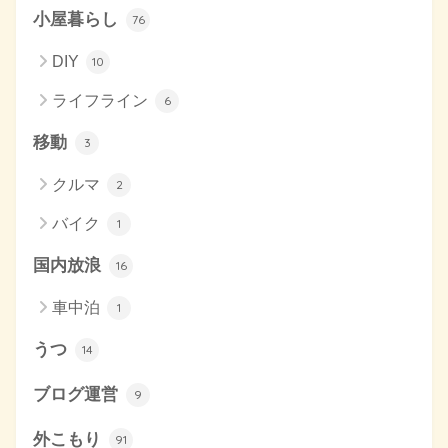
小屋暮らし
76
DIY
10
ライフライン
6
移動
3
クルマ
2
バイク
1
国内放浪
16
車中泊
1
うつ
14
ブログ運営
9
外こもり
91