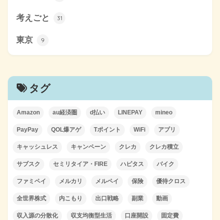
考えごと
31
東京
9
タグ
Amazon
au経済圏
d払い
LINEPAY
mineo
PayPay
QOL爆アゲ
Tポイント
WiFi
アプリ
キャッシュレス
キャンペーン
クレカ
クレカ積立
サブスク
セミリタイア・FIRE
ハピタス
バイク
ファミペイ
メルカリ
メルペイ
保険
優待クロス
全世界株式
内こもり
出口戦略
副業
動画
収入源の分散化
収支均衡型生活
口座開設
固定費