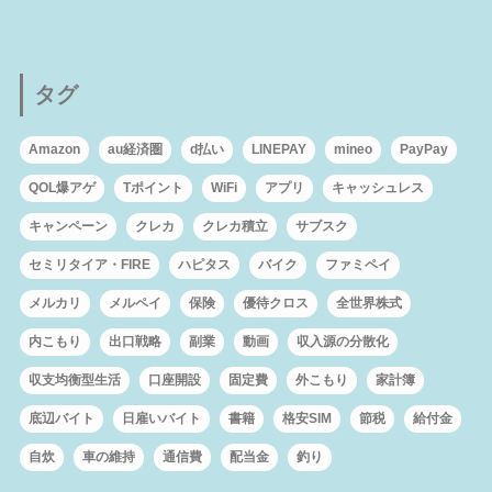
タグ
Amazon
au経済圏
d払い
LINEPAY
mineo
PayPay
QOL爆アゲ
Tポイント
WiFi
アプリ
キャッシュレス
キャンペーン
クレカ
クレカ積立
サブスク
セミリタイア・FIRE
ハピタス
バイク
ファミペイ
メルカリ
メルペイ
保険
優待クロス
全世界株式
内こもり
出口戦略
副業
動画
収入源の分散化
収支均衡型生活
口座開設
固定費
外こもり
家計簿
底辺バイト
日雇いバイト
書籍
格安SIM
節税
給付金
自炊
車の維持
通信費
配当金
釣り