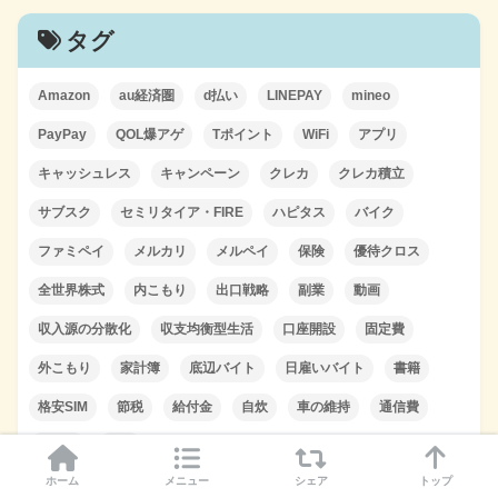
タグ
Amazon
au経済圏
d払い
LINEPAY
mineo
PayPay
QOL爆アゲ
Tポイント
WiFi
アプリ
キャッシュレス
キャンペーン
クレカ
クレカ積立
サブスク
セミリタイア・FIRE
ハピタス
バイク
ファミペイ
メルカリ
メルペイ
保険
優待クロス
全世界株式
内こもり
出口戦略
副業
動画
収入源の分散化
収支均衡型生活
口座開設
固定費
外こもり
家計簿
底辺バイト
日雇いバイト
書籍
格安SIM
節税
給付金
自炊
車の維持
通信費
配当金
釣り
ホーム
メニュー
シェア
トップ