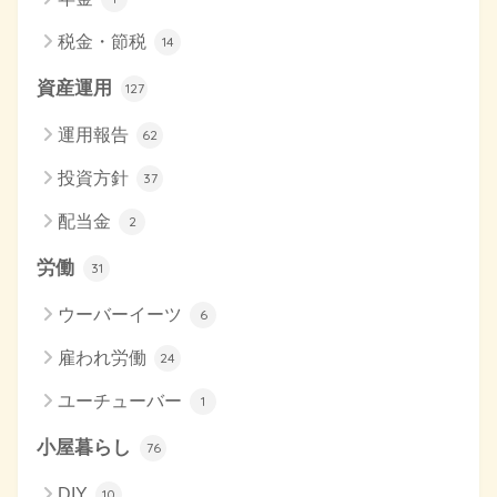
税金・節税
14
資産運用
127
運用報告
62
投資方針
37
配当金
2
労働
31
ウーバーイーツ
6
雇われ労働
24
ユーチューバー
1
小屋暮らし
76
DIY
10