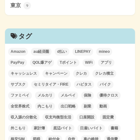
東京
9
タグ
Amazon
au経済圏
d払い
LINEPAY
mineo
PayPay
QOL爆アゲ
Tポイント
WiFi
アプリ
キャッシュレス
キャンペーン
クレカ
クレカ積立
サブスク
セミリタイア・FIRE
ハピタス
バイク
ファミペイ
メルカリ
メルペイ
保険
優待クロス
全世界株式
内こもり
出口戦略
副業
動画
収入源の分散化
収支均衡型生活
口座開設
固定費
外こもり
家計簿
底辺バイト
日雇いバイト
書籍
格安SIM
節税
給付金
自炊
車の維持
通信費