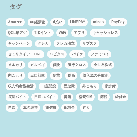
タグ
Amazon
au経済圏
d払い
LINEPAY
mineo
PayPay
QOL爆アゲ
Tポイント
WiFi
アプリ
キャッシュレス
キャンペーン
クレカ
クレカ積立
サブスク
セミリタイア・FIRE
ハピタス
バイク
ファミペイ
メルカリ
メルペイ
保険
優待クロス
全世界株式
内こもり
出口戦略
副業
動画
収入源の分散化
収支均衡型生活
口座開設
固定費
外こもり
家計簿
底辺バイト
日雇いバイト
書籍
格安SIM
節税
給付金
自炊
車の維持
通信費
配当金
釣り