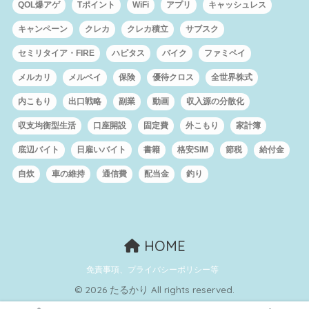
QOL爆アゲ
Tポイント
WiFi
アプリ
キャッシュレス
キャンペーン
クレカ
クレカ積立
サブスク
セミリタイア・FIRE
ハピタス
バイク
ファミペイ
メルカリ
メルペイ
保険
優待クロス
全世界株式
内こもり
出口戦略
副業
動画
収入源の分散化
収支均衡型生活
口座開設
固定費
外こもり
家計簿
底辺バイト
日雇いバイト
書籍
格安SIM
節税
給付金
自炊
車の維持
通信費
配当金
釣り
HOME
免責事項、プライバシーポリシー等
© 2026 たるかり All rights reserved.