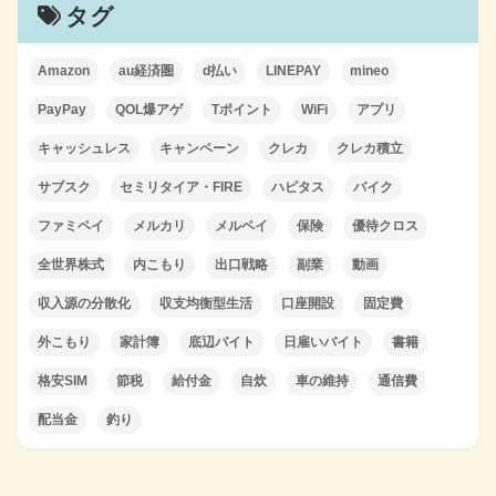
タグ
Amazon
au経済圏
d払い
LINEPAY
mineo
PayPay
QOL爆アゲ
Tポイント
WiFi
アプリ
キャッシュレス
キャンペーン
クレカ
クレカ積立
サブスク
セミリタイア・FIRE
ハピタス
バイク
ファミペイ
メルカリ
メルペイ
保険
優待クロス
全世界株式
内こもり
出口戦略
副業
動画
収入源の分散化
収支均衡型生活
口座開設
固定費
外こもり
家計簿
底辺バイト
日雇いバイト
書籍
格安SIM
節税
給付金
自炊
車の維持
通信費
配当金
釣り