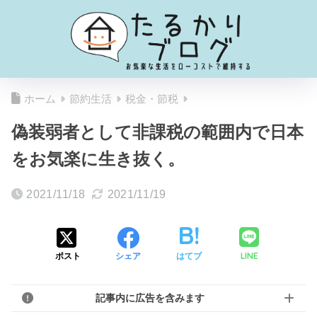
ホーム
節約生活
税金・節税
偽装弱者として非課税の範囲内で日本
をお気楽に生き抜く。
2021/11/18
2021/11/19
LINE
ポスト
シェア
はてブ
記事内に広告を含みます