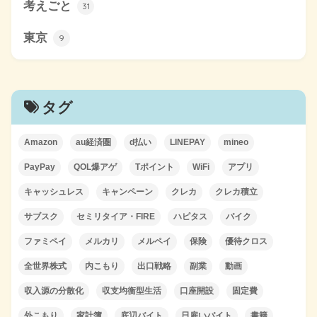
考えごと
31
東京
9
タグ
Amazon
au経済圏
d払い
LINEPAY
mineo
PayPay
QOL爆アゲ
Tポイント
WiFi
アプリ
キャッシュレス
キャンペーン
クレカ
クレカ積立
サブスク
セミリタイア・FIRE
ハピタス
バイク
ファミペイ
メルカリ
メルペイ
保険
優待クロス
全世界株式
内こもり
出口戦略
副業
動画
収入源の分散化
収支均衡型生活
口座開設
固定費
外こもり
家計簿
底辺バイト
日雇いバイト
書籍