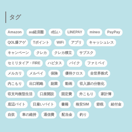
タグ
Amazon
au経済圏
d払い
LINEPAY
mineo
PayPay
QOL爆アゲ
Tポイント
WiFi
アプリ
キャッシュレス
キャンペーン
クレカ
クレカ積立
サブスク
セミリタイア・FIRE
ハピタス
バイク
ファミペイ
メルカリ
メルペイ
保険
優待クロス
全世界株式
内こもり
出口戦略
副業
動画
収入源の分散化
収支均衡型生活
口座開設
固定費
外こもり
家計簿
底辺バイト
日雇いバイト
書籍
格安SIM
節税
給付金
自炊
車の維持
通信費
配当金
釣り