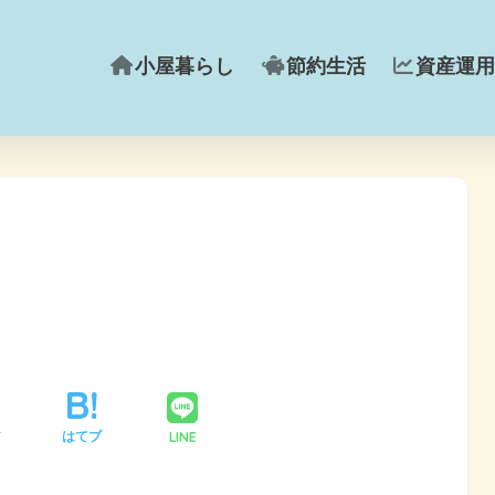
小屋暮らし
節約生活
資産運用
LINE
ア
はてブ