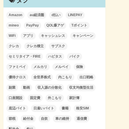
タグ
Amazon
au経済圏
d払い
LINEPAY
mineo
PayPay
QOL爆アゲ
Tポイント
WiFi
アプリ
キャッシュレス
キャンペーン
クレカ
クレカ積立
サブスク
セミリタイア・FIRE
ハピタス
バイク
ファミペイ
メルカリ
メルペイ
保険
優待クロス
全世界株式
内こもり
出口戦略
副業
動画
収入源の分散化
収支均衡型生活
口座開設
固定費
外こもり
家計簿
底辺バイト
日雇いバイト
書籍
格安SIM
節税
給付金
自炊
車の維持
通信費