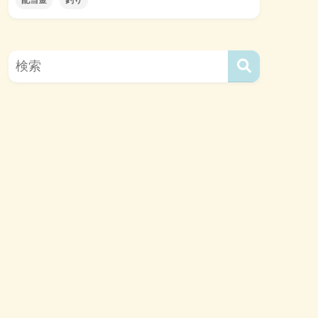
配当金
釣り