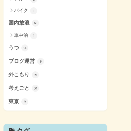
バイク
1
国内放浪
16
車中泊
1
うつ
14
ブログ運営
9
外こもり
91
考えごと
31
東京
9