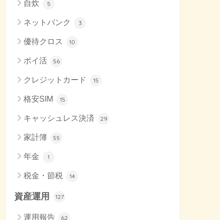
自炊
5
ネットバンク
3
優待クロス
10
ポイ活
56
クレジットカード
15
格安SIM
15
キャッシュレス決済
29
家計簿
55
年金
1
税金・節税
14
資産運用
127
運用報告
62