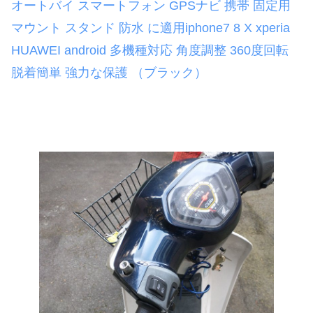
オートバイ スマートフォン GPSナビ 携帯 固定用
マウント スタンド 防水 に適用iphone7 8 X xperia
HUAWEI android 多機種対応 角度調整 360度回転
脱着簡単 強力な保護 （ブラック）