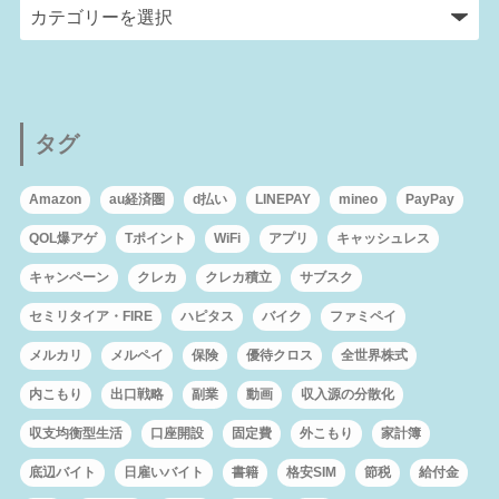
タグ
Amazon
au経済圏
d払い
LINEPAY
mineo
PayPay
QOL爆アゲ
Tポイント
WiFi
アプリ
キャッシュレス
キャンペーン
クレカ
クレカ積立
サブスク
セミリタイア・FIRE
ハピタス
バイク
ファミペイ
メルカリ
メルペイ
保険
優待クロス
全世界株式
内こもり
出口戦略
副業
動画
収入源の分散化
収支均衡型生活
口座開設
固定費
外こもり
家計簿
底辺バイト
日雇いバイト
書籍
格安SIM
節税
給付金