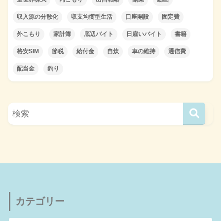
収入源の分散化
収支均衡型生活
口座開設
固定費
外こもり
家計簿
底辺バイト
日雇いバイト
書籍
格安SIM
節税
給付金
自炊
車の維持
通信費
配当金
釣り
カテゴリー