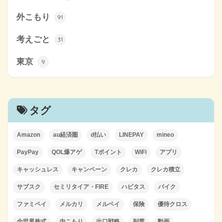
外こもり
91
考えごと
31
東京
9
タグ
Amazon
au経済圏
d払い
LINEPAY
mineo
PayPay
QOL爆アゲ
Tポイント
WiFi
アプリ
キャッシュレス
キャンペーン
クレカ
クレカ積立
サブスク
セミリタイア・FIRE
ハピタス
バイク
ファミペイ
メルカリ
メルペイ
保険
優待クロス
全世界株式
内こもり
出口戦略
副業
動画