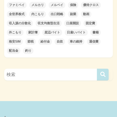
ファミペイ
メルカリ
メルペイ
保険
優待クロス
全世界株式
内こもり
出口戦略
副業
動画
収入源の分散化
収支均衡型生活
口座開設
固定費
外こもり
家計簿
底辺バイト
日雇いバイト
書籍
格安SIM
節税
給付金
自炊
車の維持
通信費
配当金
釣り