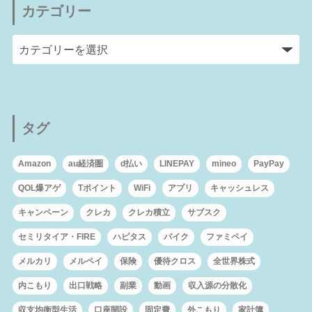
カテゴリー
タグ
Amazon
au経済圏
d払い
LINEPAY
mineo
PayPay
QOL爆アゲ
Tポイント
WiFi
アプリ
キャッシュレス
キャンペーン
クレカ
クレカ積立
サブスク
セミリタイア・FIRE
ハピタス
バイク
ファミペイ
メルカリ
メルペイ
保険
優待クロス
全世界株式
内こもり
出口戦略
副業
動画
収入源の分散化
収支均衡型生活
口座開設
固定費
外こもり
家計簿