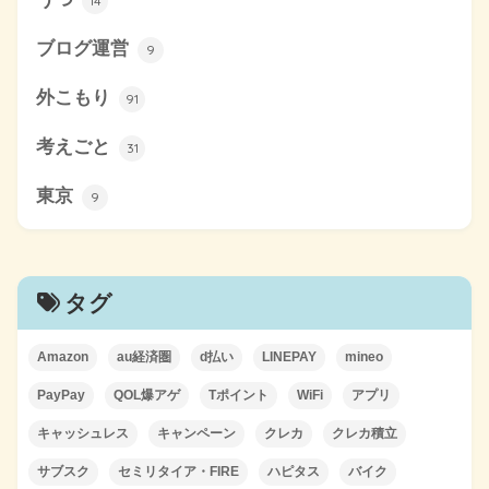
14
ブログ運営
9
外こもり
91
考えごと
31
東京
9
タグ
Amazon
au経済圏
d払い
LINEPAY
mineo
PayPay
QOL爆アゲ
Tポイント
WiFi
アプリ
キャッシュレス
キャンペーン
クレカ
クレカ積立
サブスク
セミリタイア・FIRE
ハピタス
バイク