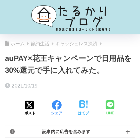
ホーム
節約生活
キャッシュレス決済
auPAY×花王キャンペーンで日用品を
30%還元で手に入れてみた。
2021/10/19
LINE
ポスト
シェア
はてブ
記事内に広告を含みます