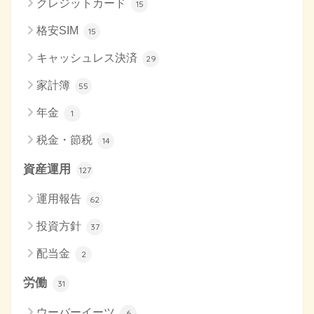
クレジットカード
15
格安SIM
15
キャッシュレス決済
29
家計簿
55
年金
1
税金・節税
14
資産運用
127
運用報告
62
投資方針
37
配当金
2
労働
31
ウーバーイーツ
6