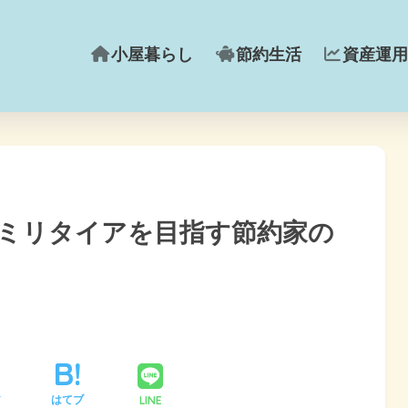
小屋暮らし
節約生活
資産運用
】セミリタイアを目指す節約家の
LINE
ア
はてブ