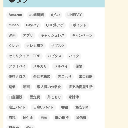
タグ
Amazon
au経済圏
d払い
LINEPAY
mineo
PayPay
QOL爆アゲ
Tポイント
WiFi
アプリ
キャッシュレス
キャンペーン
クレカ
クレカ積立
サブスク
セミリタイア・FIRE
ハピタス
バイク
ファミペイ
メルカリ
メルペイ
保険
優待クロス
全世界株式
内こもり
出口戦略
副業
動画
収入源の分散化
収支均衡型生活
口座開設
固定費
外こもり
家計簿
底辺バイト
日雇いバイト
書籍
格安SIM
節税
給付金
自炊
車の維持
通信費