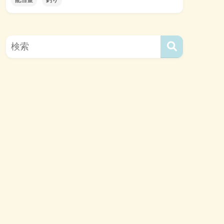
配当金
釣り