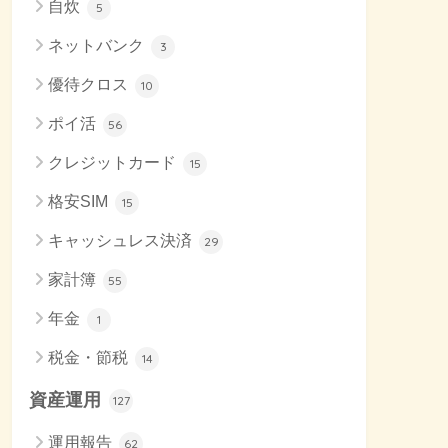
自炊
5
ネットバンク
3
優待クロス
10
ポイ活
56
クレジットカード
15
格安SIM
15
キャッシュレス決済
29
家計簿
55
年金
1
税金・節税
14
資産運用
127
運用報告
62