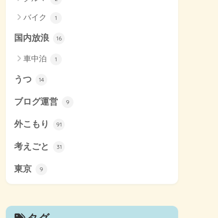
バイク
1
国内放浪
16
車中泊
1
うつ
14
ブログ運営
9
外こもり
91
考えごと
31
東京
9