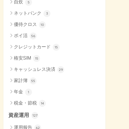
自炊
5
ネットバンク
3
優待クロス
10
ポイ活
56
クレジットカード
15
格安SIM
15
キャッシュレス決済
29
家計簿
55
年金
1
税金・節税
14
資産運用
127
運用報告
62