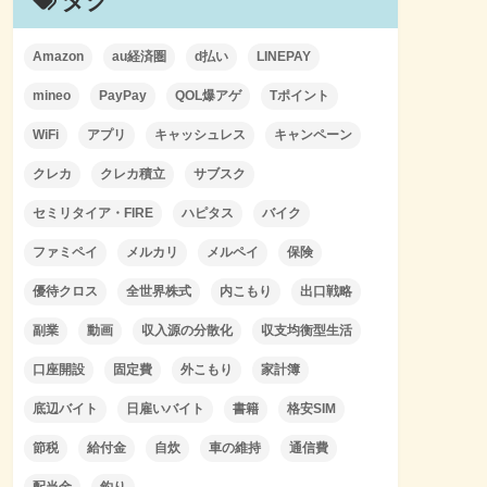
タグ
Amazon
au経済圏
d払い
LINEPAY
mineo
PayPay
QOL爆アゲ
Tポイント
WiFi
アプリ
キャッシュレス
キャンペーン
クレカ
クレカ積立
サブスク
セミリタイア・FIRE
ハピタス
バイク
ファミペイ
メルカリ
メルペイ
保険
優待クロス
全世界株式
内こもり
出口戦略
副業
動画
収入源の分散化
収支均衡型生活
口座開設
固定費
外こもり
家計簿
底辺バイト
日雇いバイト
書籍
格安SIM
節税
給付金
自炊
車の維持
通信費