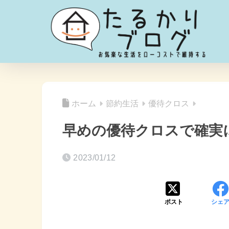
ホーム
節約生活
優待クロス
早めの優待クロスで確実
2023/01/12
ポスト
シェ