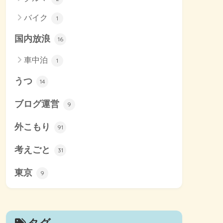
バイク
1
国内放浪
16
車中泊
1
うつ
14
ブログ運営
9
外こもり
91
考えごと
31
東京
9