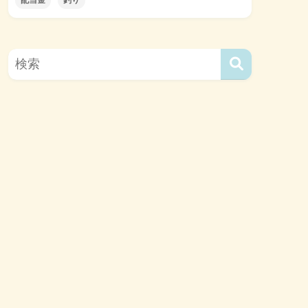
配当金
釣り