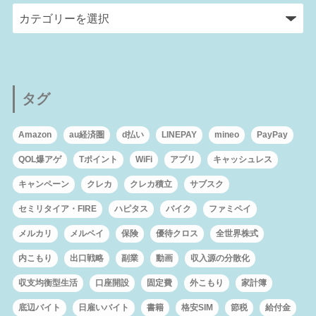
タグ
Amazon
au経済圏
d払い
LINEPAY
mineo
PayPay
QOL爆アゲ
Tポイント
WiFi
アプリ
キャッシュレス
キャンペーン
クレカ
クレカ積立
サブスク
セミリタイア・FIRE
ハピタス
バイク
ファミペイ
メルカリ
メルペイ
保険
優待クロス
全世界株式
内こもり
出口戦略
副業
動画
収入源の分散化
収支均衡型生活
口座開設
固定費
外こもり
家計簿
底辺バイト
日雇いバイト
書籍
格安SIM
節税
給付金