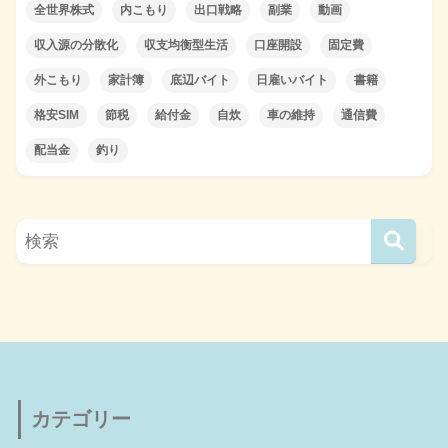
全世界株式
内こもり
出口戦略
副業
動画
収入源の分散化
収支均衡型生活
口座開設
固定費
外こもり
家計簿
底辺バイト
日雇いバイト
書籍
格安SIM
節税
給付金
自炊
車の維持
通信費
配当金
釣り
カテゴリー