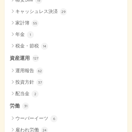
15
キャッシュレス決済
29
家計簿
55
年金
1
税金・節税
14
資産運用
127
運用報告
62
投資方針
37
配当金
2
労働
31
ウーバーイーツ
6
雇われ労働
24