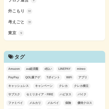
9
外こもり
91
考えごと
31
東京
9
タグ
Amazon
au経済圏
d払い
LINEPAY
mineo
PayPay
QOL爆アゲ
Tポイント
WiFi
アプリ
キャッシュレス
キャンペーン
クレカ
クレカ積立
サブスク
セミリタイア・FIRE
ハピタス
バイク
ファミペイ
メルカリ
メルペイ
保険
優待クロス