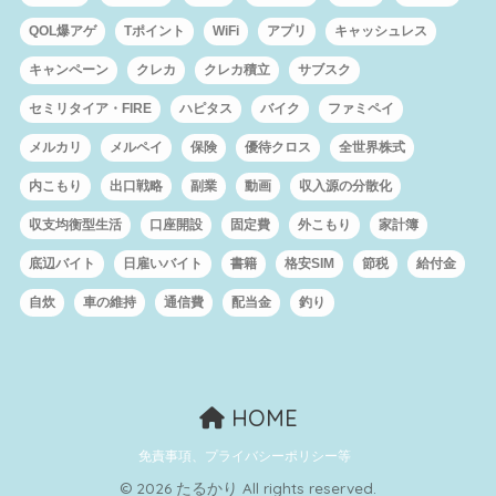
QOL爆アゲ
Tポイント
WiFi
アプリ
キャッシュレス
キャンペーン
クレカ
クレカ積立
サブスク
セミリタイア・FIRE
ハピタス
バイク
ファミペイ
メルカリ
メルペイ
保険
優待クロス
全世界株式
内こもり
出口戦略
副業
動画
収入源の分散化
収支均衡型生活
口座開設
固定費
外こもり
家計簿
底辺バイト
日雇いバイト
書籍
格安SIM
節税
給付金
自炊
車の維持
通信費
配当金
釣り
HOME
免責事項、プライバシーポリシー等
© 2026 たるかり All rights reserved.