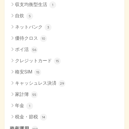
収支均衡型生活
1
自炊
5
ネットバンク
3
優待クロス
10
ポイ活
56
クレジットカード
15
格安SIM
15
キャッシュレス決済
29
家計簿
55
年金
1
税金・節税
14
資産運用