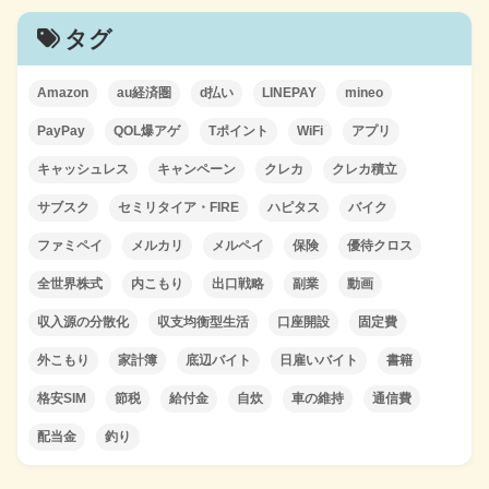
タグ
Amazon
au経済圏
d払い
LINEPAY
mineo
PayPay
QOL爆アゲ
Tポイント
WiFi
アプリ
キャッシュレス
キャンペーン
クレカ
クレカ積立
サブスク
セミリタイア・FIRE
ハピタス
バイク
ファミペイ
メルカリ
メルペイ
保険
優待クロス
全世界株式
内こもり
出口戦略
副業
動画
収入源の分散化
収支均衡型生活
口座開設
固定費
外こもり
家計簿
底辺バイト
日雇いバイト
書籍
格安SIM
節税
給付金
自炊
車の維持
通信費
配当金
釣り