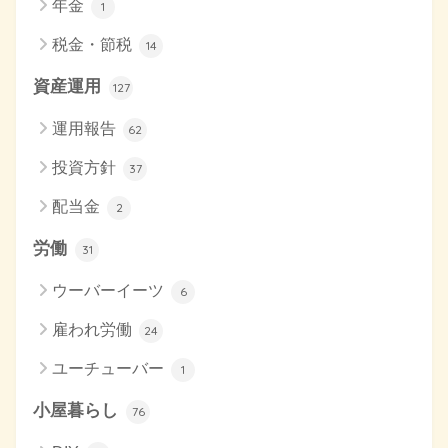
年金
1
税金・節税
14
資産運用
127
運用報告
62
投資方針
37
配当金
2
労働
31
ウーバーイーツ
6
雇われ労働
24
ユーチューバー
1
小屋暮らし
76