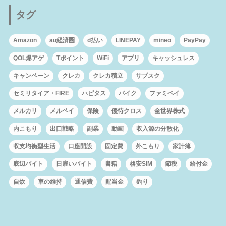
タグ
Amazon
au経済圏
d払い
LINEPAY
mineo
PayPay
QOL爆アゲ
Tポイント
WiFi
アプリ
キャッシュレス
キャンペーン
クレカ
クレカ積立
サブスク
セミリタイア・FIRE
ハピタス
バイク
ファミペイ
メルカリ
メルペイ
保険
優待クロス
全世界株式
内こもり
出口戦略
副業
動画
収入源の分散化
収支均衡型生活
口座開設
固定費
外こもり
家計簿
底辺バイト
日雇いバイト
書籍
格安SIM
節税
給付金
自炊
車の維持
通信費
配当金
釣り