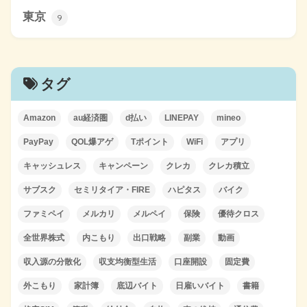
東京
9
タグ
Amazon
au経済圏
d払い
LINEPAY
mineo
PayPay
QOL爆アゲ
Tポイント
WiFi
アプリ
キャッシュレス
キャンペーン
クレカ
クレカ積立
サブスク
セミリタイア・FIRE
ハピタス
バイク
ファミペイ
メルカリ
メルペイ
保険
優待クロス
全世界株式
内こもり
出口戦略
副業
動画
収入源の分散化
収支均衡型生活
口座開設
固定費
外こもり
家計簿
底辺バイト
日雇いバイト
書籍