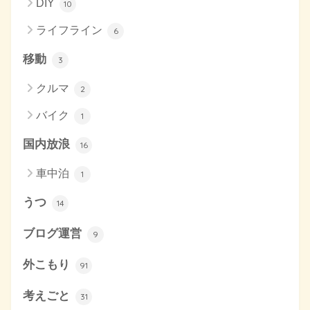
DIY
10
ライフライン
6
移動
3
クルマ
2
バイク
1
国内放浪
16
車中泊
1
うつ
14
ブログ運営
9
外こもり
91
考えごと
31