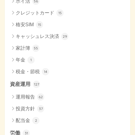
ポイ活
56
クレジットカード
15
格安SIM
15
キャッシュレス決済
29
家計簿
55
年金
1
税金・節税
14
資産運用
127
運用報告
62
投資方針
37
配当金
2
労働
31