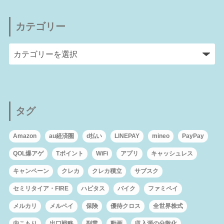
カテゴリー
タグ
Amazon
au経済圏
d払い
LINEPAY
mineo
PayPay
QOL爆アゲ
Tポイント
WiFi
アプリ
キャッシュレス
キャンペーン
クレカ
クレカ積立
サブスク
セミリタイア・FIRE
ハピタス
バイク
ファミペイ
メルカリ
メルペイ
保険
優待クロス
全世界株式
内こもり
出口戦略
副業
動画
収入源の分散化