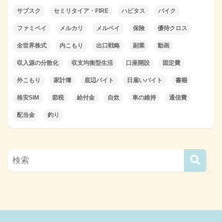
サブスク
セミリタイア・FIRE
ハピタス
バイク
ファミペイ
メルカリ
メルペイ
保険
優待クロス
全世界株式
内こもり
出口戦略
副業
動画
収入源の分散化
収支均衡型生活
口座開設
固定費
外こもり
家計簿
底辺バイト
日雇いバイト
書籍
格安SIM
節税
給付金
自炊
車の維持
通信費
配当金
釣り